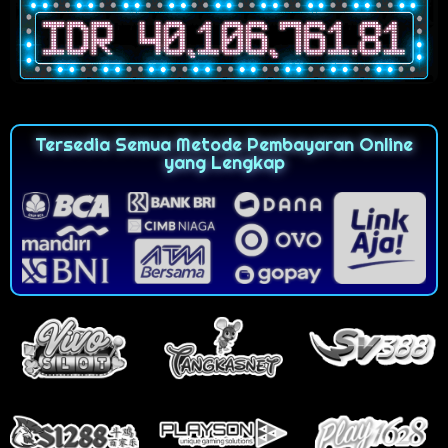
Tersedia Semua Metode Pembayaran Online
yang Lengkap